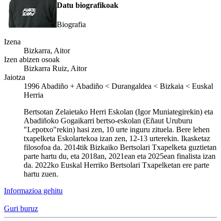
Datu biografikoak
Biografia
Izena
Bizkarra, Aitor
Izen abizen osoak
Bizkarra Ruiz, Aitor
Jaiotza
1996
Abadiño
+
Abadiño < Durangaldea < Bizkaia < Euskal
Herria
Bertsotan Zelaietako Herri Eskolan (Igor Muniategirekin) eta
Abadiñoko Gogaikarri bertso-eskolan (Eñaut Uruburu
"Lepotxo"rekin) hasi zen, 10 urte inguru zituela. Bere lehen
txapelketa Eskolartekoa izan zen, 12-13 urterekin. Ikasketaz
filosofoa da. 2014tik Bizkaiko Bertsolari Txapelketa guztietan
parte hartu du, eta 2018an, 2021ean eta 2025ean finalista izan
da. 2022ko Euskal Herriko Bertsolari Txapelketan ere parte
hartu zuen.
Informazioa gehitu
Guri buruz