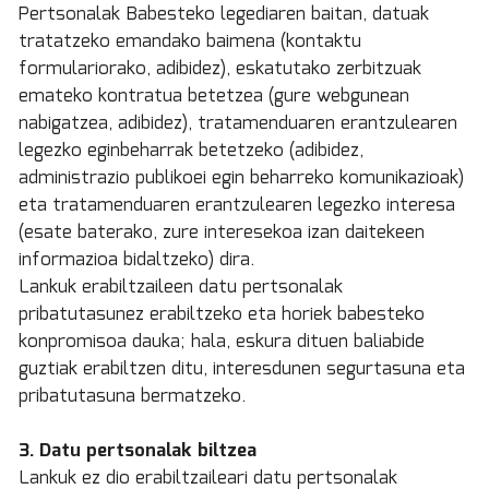
Pertsonalak Babesteko legediaren baitan, datuak
tratatzeko emandako baimena (kontaktu
formulariorako, adibidez), eskatutako zerbitzuak
emateko kontratua betetzea (gure webgunean
nabigatzea, adibidez), tratamenduaren erantzulearen
legezko eginbeharrak betetzeko (adibidez,
administrazio publikoei egin beharreko komunikazioak)
eta tratamenduaren erantzulearen legezko interesa
(esate baterako, zure interesekoa izan daitekeen
informazioa bidaltzeko) dira.
Lankuk erabiltzaileen datu pertsonalak
pribatutasunez erabiltzeko eta horiek babesteko
konpromisoa dauka; hala, eskura dituen baliabide
guztiak erabiltzen ditu, interesdunen segurtasuna eta
pribatutasuna bermatzeko.
3. Datu pertsonalak biltzea
Lankuk ez dio erabiltzaileari datu pertsonalak