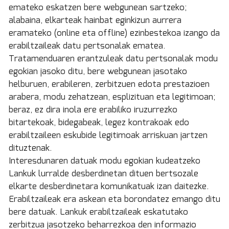
emateko eskatzen bere webgunean sartzeko;
alabaina, elkarteak hainbat eginkizun aurrera
eramateko (online eta offline) ezinbestekoa izango da
erabiltzaileak datu pertsonalak ematea.
Tratamenduaren erantzuleak datu pertsonalak modu
egokian jasoko ditu, bere webgunean jasotako
helburuen, erabileren, zerbitzuen edota prestazioen
arabera, modu zehatzean, esplizituan eta legitimoan;
beraz, ez dira inola ere erabiliko iruzurrezko
bitartekoak, bidegabeak, legez kontrakoak edo
erabiltzaileen eskubide legitimoak arriskuan jartzen
dituztenak.
Interesdunaren datuak modu egokian kudeatzeko
Lankuk lurralde desberdinetan dituen bertsozale
elkarte desberdinetara komunikatuak izan daitezke.
Erabiltzaileak era askean eta borondatez emango ditu
bere datuak. Lankuk erabiltzaileak eskatutako
zerbitzua jasotzeko beharrezkoa den informazio