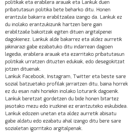
politikak eta erabilera arauak eta Lankuk duen
pribatutasun politika bete beharko ditu. Honen
erantzule bakarra erabiltzailea izango da. Lankuk ez
du inolako erantzukizunik hartzen bere gain
erabiltzaile bakoitzak egiten dituen argitalpenei
dagokienez. Lankuk alde bakarrez eta aldez aurretik
jakinarazi gabe ezabatuko ditu indarrean dagoen
legedia, erabilera arauak eta ezarritako pribatutasun
politikak urratzen dituzten edukiak, edo desegokitzat
jotzen dituenak.
Lankuk Facebook, Instagram, Twitter eta beste sare
sozial batzuetako profilak jarraitzen ditu, baina horrek
ez du esan nahi horiekin inolako loturarik dagoenik.
Lankuk beretzat gordetzen du bide honen bitartez
jasotako mezu edo iruzkinei ez erantzuteko eskubidea.
Lankuk edozein unetan eta aldez aurretik abisatu
gabe aldatu edo ezabatu ahal izango ditu bere sare
sozialetan igorritako argitalpenak.