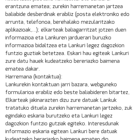
erantzuna ematea; zurekin harremanetan jartzea
baliabide desberdinak erabiliz (posta elektroniko edo
arrunta, telefonoa, berehalako mezularitzako
aplikazioak,…); elkarteak baliagarritzat jotzen duen
informazioa eta Lankuren jarduerari buruzko
informazioa bidaltzea eta Lankuri legez dagozkion
funtzio guztiak betetzea. Eskari hau egiteak Lankuri
zure datu hauek kudeatzeko bereriazko baimena
ematea dakar.
Harremana (kontaktua):
Lankurekin kontaktuan jarri bazara, webguneko
formularioa erabiliz edo beste baliabideren bitartez,
Elkarteak jakinarazten dizu zure datuak Lankuk
tratatuko dituela zurekin harremanetan jartzeko, zuk
egindako eskaria burutzeko eta Lankuri legez
dagozkion funtzio gutziak egiteko. Interesdunak
informazio eskaria egitean Lankuri bere datuak
kudeatzeko berariazko baimena ematen dio.