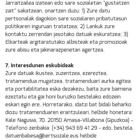
Jarraitzailea izatean edo sare sozialetan "gustatzen
zait" sakatzean, onartzen duzu: 1) Zure datu
pertsonalak dagokion sare sozialaren pribatutasun
politikaren inguruan tratatzea; 2) Lankuk zure
kontaktu zerrendan jasotako datuak eskuratzea; 3)
Elkarteak argitaratutako albisteak eta promozioak
zure abisu eta jakinarazpenetan agertzea.
7. Interesdunen eskubideak
Zure datuak ikustea, zuzentzea, ezereztea,
tratamendua mugatzea, tratamenduari aurka egitea
eta portabilitatea eska dezakezu, baita zure baimena
ezeztatu eta gai honi buruzko bestelako edozein
eskari egin ere. Horretarako, idatzi bat bidali beharko
diozu tratamenduaren erantzuleari, helbide honetara:
Kale Nagusia, 70. 20150 Amasa-Villabona (Gipuzkoa) -
Telefono zenbakia: (+34) 943 69 41 29 - edo, bestela,
datuenbabesa@bertsozale.eus helbide