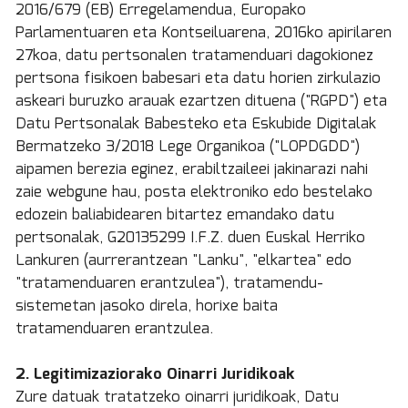
2016/679 (EB) Erregelamendua, Europako
Parlamentuaren eta Kontseiluarena, 2016ko apirilaren
27koa, datu pertsonalen tratamenduari dagokionez
pertsona fisikoen babesari eta datu horien zirkulazio
askeari buruzko arauak ezartzen dituena ("RGPD") eta
Datu Pertsonalak Babesteko eta Eskubide Digitalak
Bermatzeko 3/2018 Lege Organikoa ("LOPDGDD")
aipamen berezia eginez, erabiltzaileei jakinarazi nahi
zaie webgune hau, posta elektroniko edo bestelako
edozein baliabidearen bitartez emandako datu
pertsonalak, G20135299 I.F.Z. duen Euskal Herriko
Lankuren (aurrerantzean "Lanku", "elkartea" edo
"tratamenduaren erantzulea"), tratamendu-
sistemetan jasoko direla, horixe baita
tratamenduaren erantzulea.
2. Legitimizaziorako Oinarri Juridikoak
Zure datuak tratatzeko oinarri juridikoak, Datu