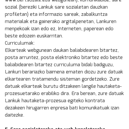
www.bertsozale.eus webgunean), komunikabide, sare
sozial (bereziki Lankuk sare sozialetan dauzkan
profiletan) eta informazio sareak, zabalkuntza
materialak eta gainerako argitalpenetan, Lankuren
menpekoak izan edo ez, Interneten, paperean edo
beste edozein euskarritan.
Curriculumak:
Elkarteak webgunean daukan baliabidearen bitartez,
posta arruntez, posta elektroniko bitartez edo beste
baliabidearen bitartez curriculuma bidali badiguzu,
Lankuri berariazko baimena ematen diozu zure datuak
elkartearen tratamendu sisteman gordetzeko. Zure
datuak elkarteak burutu ditzakeen langile hautaketa-
prozesuetarako erabiliko dira. Era berean, zure datuak
Lankuk hautaketa-prozesua egiteko kontrata
dezakeen hirugarren enpresa bati komunikatuak izan
daitezke.