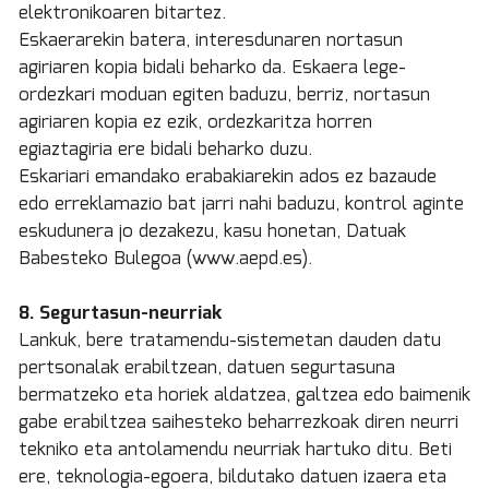
elektronikoaren bitartez.
Eskaerarekin batera, interesdunaren nortasun
agiriaren kopia bidali beharko da. Eskaera lege-
ordezkari moduan egiten baduzu, berriz, nortasun
agiriaren kopia ez ezik, ordezkaritza horren
egiaztagiria ere bidali beharko duzu.
Eskariari emandako erabakiarekin ados ez bazaude
edo erreklamazio bat jarri nahi baduzu, kontrol aginte
eskudunera jo dezakezu, kasu honetan, Datuak
Babesteko Bulegoa (www.aepd.es).
8. Segurtasun-neurriak
Lankuk, bere tratamendu-sistemetan dauden datu
pertsonalak erabiltzean, datuen segurtasuna
bermatzeko eta horiek aldatzea, galtzea edo baimenik
gabe erabiltzea saihesteko beharrezkoak diren neurri
tekniko eta antolamendu neurriak hartuko ditu. Beti
ere, teknologia-egoera, bildutako datuen izaera eta