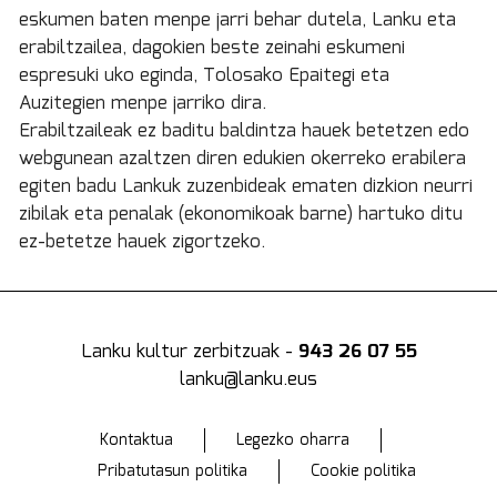
eskumen baten menpe jarri behar dutela, Lanku eta
erabiltzailea, dagokien beste zeinahi eskumeni
espresuki uko eginda, Tolosako Epaitegi eta
Auzitegien menpe jarriko dira.
Erabiltzaileak ez baditu baldintza hauek betetzen edo
webgunean azaltzen diren edukien okerreko erabilera
egiten badu Lankuk zuzenbideak ematen dizkion neurri
zibilak eta penalak (ekonomikoak barne) hartuko ditu
ez-betetze hauek zigortzeko.
Lanku kultur zerbitzuak -
943 26 07 55
lanku@lanku.eus
Kontaktua
Legezko oharra
Pribatutasun politika
Cookie politika