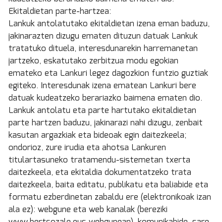
Ekitaldietan parte-hartzea:
Lankuk antolatutako ekitaldietan izena eman baduzu,
jakinarazten dizugu ematen dituzun datuak Lankuk
tratatuko dituela, interesdunarekin harremanetan
jartzeko, eskatutako zerbitzua modu egokian
emateko eta Lankuri legez dagozkion funtzio guztiak
egiteko. Interesdunak izena ematean Lankuri bere
datuak kudeatzeko berariazko baimena ematen dio.
Lankuk antolatu eta parte hartutako ekitaldietan
parte hartzen baduzu, jakinarazi nahi dizugu, zenbait
kasutan argazkiak eta bideoak egin daitezkeela;
ondorioz, zure irudia eta ahotsa Lankuren
titulartasuneko tratamendu-sistemetan txerta
daitezkeela, eta ekitaldia dokumentatzeko trata
daitezkeela, baita editatu, publikatu eta baliabide eta
formatu ezberdinetan zabaldu ere (elektronikoak izan
ala ez): webgune eta web kanalak (bereziki