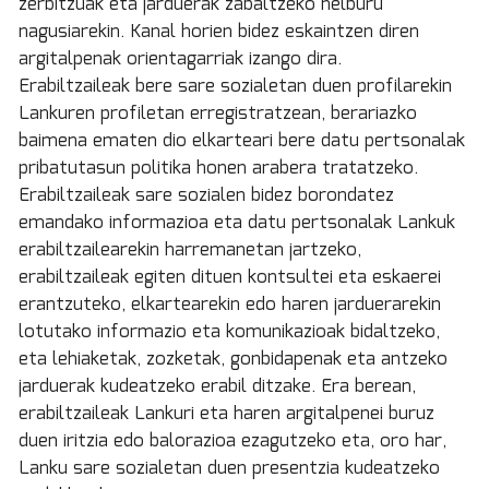
zerbitzuak eta jarduerak zabaltzeko helburu
nagusiarekin. Kanal horien bidez eskaintzen diren
argitalpenak orientagarriak izango dira.
Erabiltzaileak bere sare sozialetan duen profilarekin
Lankuren profiletan erregistratzean, berariazko
baimena ematen dio elkarteari bere datu pertsonalak
pribatutasun politika honen arabera tratatzeko.
Erabiltzaileak sare sozialen bidez borondatez
emandako informazioa eta datu pertsonalak Lankuk
erabiltzailearekin harremanetan jartzeko,
erabiltzaileak egiten dituen kontsultei eta eskaerei
erantzuteko, elkartearekin edo haren jarduerarekin
lotutako informazio eta komunikazioak bidaltzeko,
eta lehiaketak, zozketak, gonbidapenak eta antzeko
jarduerak kudeatzeko erabil ditzake. Era berean,
erabiltzaileak Lankuri eta haren argitalpenei buruz
duen iritzia edo balorazioa ezagutzeko eta, oro har,
Lanku sare sozialetan duen presentzia kudeatzeko