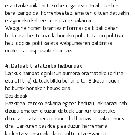
erantzukizunik hartuko bere gainean. Erabiltzailea
bera izango da, horrenbestez, ematen dituen datuekin
eragindako kalteen erantzule bakarra.
Webgune honen bitartez informazioa bidali behar
bada, ezinbestekoa da honako pribatutasun politika
hau, cookie politika eta webgunearen baldintza
orokorrak espresuki onartzea.
4. Datuak tratatzeko helburuak
Lankuk hainbat eginkizun aurrera eramateko (online
eta offline) datuak bildu behar ditu. Bilketa hauen
helburak honakon hauek dira:
Bazkideak:
Bazkidea izateko eskaria egiten baduzu, jakinarazi nahi
dizugu ematen dituzun datuak Lankuk tratatuko
dituela. Tratamendu honen helburuak honako hauek
dira: Lankuren bazkide gisa duzun harremana
kudeatzea; jasotako kontsultei eta eskaerei