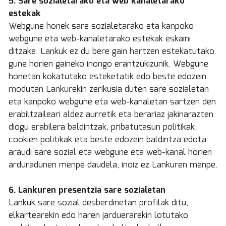
5. Sare sozialetarako eta web kanaletarako
estekak
Webgune honek sare sozialetarako eta kanpoko
webgune eta web-kanaletarako estekak eskaini
ditzake. Lankuk ez du bere gain hartzen estekatutako
gune horien gaineko inongo erantzukizunik. Webgune
honetan kokatutako esteketatik edo beste edozein
modutan Lankurekin zerikusia duten sare sozialetan
eta kanpoko webgune eta web-kanaletan sartzen den
erabiltzaileari aldez aurretik eta berariaz jakinarazten
diogu erabilera baldintzak, pribatutasun politikak,
cookien politikak eta beste edozein baldintza edota
araudi sare sozial eta webgune eta web-kanal horien
arduradunen menpe daudela, inoiz ez Lankuren menpe.
6. Lankuren presentzia sare sozialetan
Lankuk sare sozial desberdinetan profilak ditu,
elkartearekin edo haren jarduerarekin lotutako