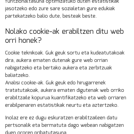
funtzionaltasuna optimizatuko duten estatistikak
jasotzeko edo zure sare sozialetan gure edukiak
partekatzeko balio dute, besteak beste.
Nolako cookie-ak erabiltzen ditu web
orri honek?
Cookie teknikoak. Guk geuk sortu eta kudeatutakoak
dira, aukera ematen dutenak gure web orrian
nabigatzeko eta bertako aukera eta zerbitzuak
baliatzeko.
Analisi cookie-ak. Guk geuk edo hirugarrenek
tratatutakoak, aukera ematen digutenak web orriko
erabiltzaile kopurua kuantifikatzeko eta web orriaren
erabilpenaren estatistikak neurtu eta aztertzeko.
Inolaz ere ez dugu eskuratzen erabiltzaileen datu
pertsonalik eta bermatuta dago webean nabigatzen
duen ororen pribatutasuna.