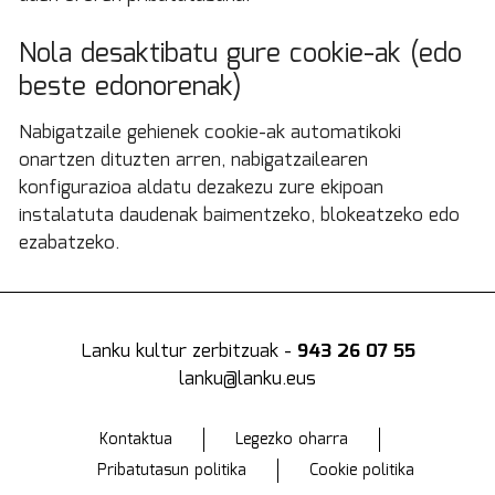
Nola desaktibatu gure cookie-ak (edo
beste edonorenak)
Nabigatzaile gehienek cookie-ak automatikoki
onartzen dituzten arren, nabigatzailearen
konfigurazioa aldatu dezakezu zure ekipoan
instalatuta daudenak baimentzeko, blokeatzeko edo
ezabatzeko.
Lanku kultur zerbitzuak -
943 26 07 55
lanku@lanku.eus
Kontaktua
Legezko oharra
Pribatutasun politika
Cookie politika