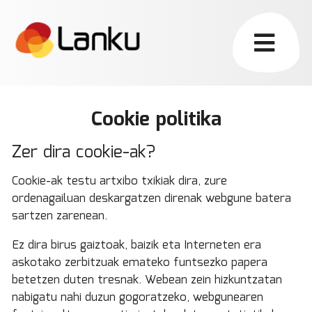
Cookie politika
Zer dira cookie-ak?
Cookie-ak testu artxibo txikiak dira, zure
ordenagailuan deskargatzen direnak webgune batera
sartzen zarenean.
Ez dira birus gaiztoak, baizik eta Interneten era
askotako zerbitzuak emateko funtsezko papera
betetzen duten tresnak. Webean zein hizkuntzatan
nabigatu nahi duzun gogoratzeko, webgunearen