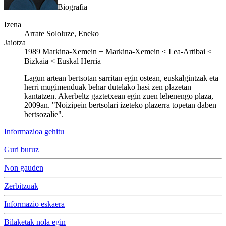
Biografia
Izena
Arrate Sololuze, Eneko
Jaiotza
1989
Markina-Xemein
+
Markina-Xemein < Lea-Artibai <
Bizkaia < Euskal Herria
Lagun artean bertsotan sarritan egin ostean, euskalgintzak eta
herri mugimenduak behar dutelako hasi zen plazetan
kantatzen. Akerbeltz gaztetxean egin zuen lehenengo plaza,
2009an. "Noizipein bertsolari izeteko plazerra topetan daben
bertsozalie".
Informazioa gehitu
Guri buruz
Non gauden
Zerbitzuak
Informazio eskaera
Bilaketak nola egin