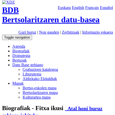
BDB
Euskara
English
Français
Español
Bertsolaritzaren datu-basea
Guri buruz
|
Non gauden
|
Zerbitzuak
|
Informazio eskaera
Toggle navigation
Agenda
Biografiak
Doinutegia
Bertsoak
Datu Base gehiago
Grabazioen katalogoa
Liburutegia
Aldizkako Ekitaldiak
Mapak
Bertso-eskolen mapa
Bertsolaritzaren mapa
Kulturartea mapa
Biografiak - Fitxa ikusi
Atal honi buruz