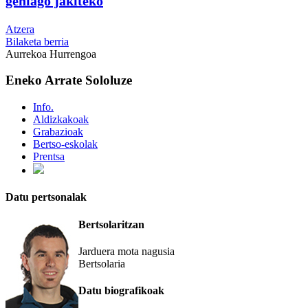
gehiago jakiteko
Atzera
Bilaketa berria
Aurrekoa
Hurrengoa
Eneko Arrate Sololuze
Info.
Aldizkakoak
Grabazioak
Bertso-eskolak
Prentsa
Datu pertsonalak
Bertsolaritzan
Jarduera mota nagusia
Bertsolaria
Datu biografikoak