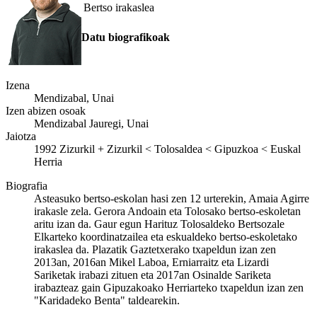
Bertso irakaslea
Datu biografikoak
Izena
Mendizabal, Unai
Izen abizen osoak
Mendizabal Jauregi, Unai
Jaiotza
1992
Zizurkil
+
Zizurkil < Tolosaldea < Gipuzkoa < Euskal
Herria
Biografia
Asteasuko bertso-eskolan hasi zen 12 urterekin, Amaia Agirre
irakasle zela. Gerora Andoain eta Tolosako bertso-eskoletan
aritu izan da. Gaur egun Harituz Tolosaldeko Bertsozale
Elkarteko koordinatzailea eta eskualdeko bertso-eskoletako
irakaslea da. Plazatik Gaztetxerako txapeldun izan zen
2013an, 2016an Mikel Laboa, Erniarraitz eta Lizardi
Sariketak irabazi zituen eta 2017an Osinalde Sariketa
irabazteaz gain Gipuzakoako Herriarteko txapeldun izan zen
"Karidadeko Benta" taldearekin.