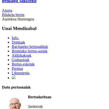
gehiago jakiteko
Atzera
Bilaketa berria
Aurrekoa
Hurrengoa
Unai Mendizabal
Info.
Doinuak
Bat-bateko bertsoaldiak
Bestelako bertso-sortak
Aldizkakoak
Grabazioak
Bertso-eskolak
Prentsa
Liburutegia
Datu pertsonalak
Bertsolaritzan
Jarduerak