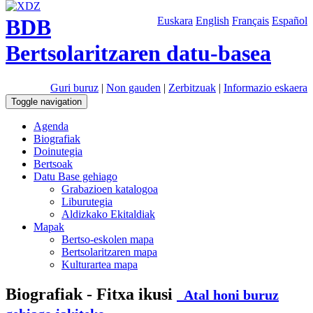
BDB
Euskara
English
Français
Español
Bertsolaritzaren datu-basea
Guri buruz
|
Non gauden
|
Zerbitzuak
|
Informazio eskaera
Toggle navigation
Agenda
Biografiak
Doinutegia
Bertsoak
Datu Base gehiago
Grabazioen katalogoa
Liburutegia
Aldizkako Ekitaldiak
Mapak
Bertso-eskolen mapa
Bertsolaritzaren mapa
Kulturartea mapa
Biografiak - Fitxa ikusi
Atal honi buruz