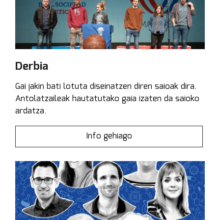
Derbia
Gai jakin bati lotuta diseinatzen diren saioak dira.
Antolatzaileak hautatutako gaia izaten da saioko
ardatza.
Info gehiago