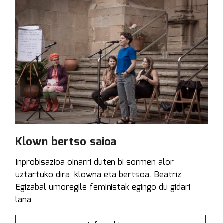
Klown bertso saioa
Inprobisazioa oinarri duten bi sormen alor
uztartuko dira: klowna eta bertsoa. Beatriz
Egizabal umoregile feministak egingo du gidari
lana