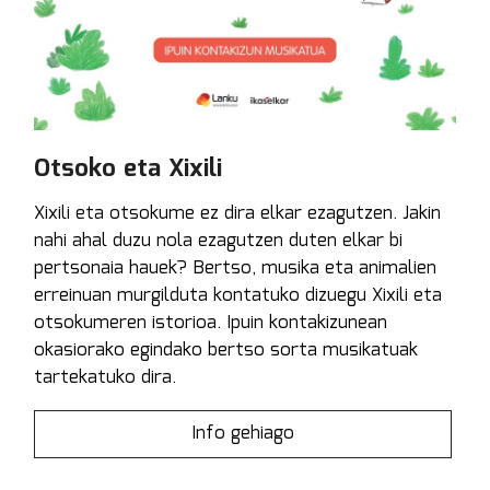
Otsoko eta Xixili
Xixili eta otsokume ez dira elkar ezagutzen. Jakin
nahi ahal duzu nola ezagutzen duten elkar bi
pertsonaia hauek? Bertso, musika eta animalien
erreinuan murgilduta kontatuko dizuegu Xixili eta
otsokumeren istorioa. Ipuin kontakizunean
okasiorako egindako bertso sorta musikatuak
tartekatuko dira.
Info gehiago