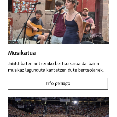
Musikatua
Jaialdi baten antzerako bertso saioa da, baina
musikaz lagunduta kantatzen dute bertsolariek.
Info gehiago