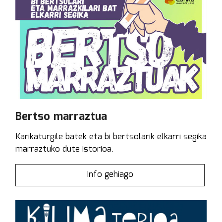
Bertso marraztua
Karikaturgile batek eta bi bertsolarik elkarri segika
marraztuko dute istorioa.
Info gehiago