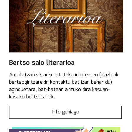
Bertso saio literarioa
Antolatzaileak aukeratutako idazlearen (idazleak
bertsogintzarekin kontaktu bat izan behar du)
aginduetara, bat-batean arituko dira kasuan-
kasuko bertsolariak.
Info gehiago