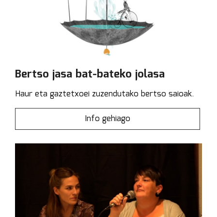
Bertso jasa bat-bateko jolasa
Haur eta gaztetxoei zuzendutako bertso saioak.
Info gehiago