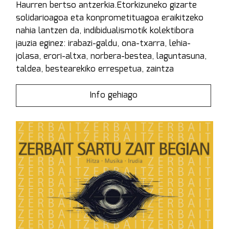
Haurren bertso antzerkia.Etorkizuneko gizarte
solidarioagoa eta konprometituagoa eraikitzeko
nahia lantzen da, indibidualismotik kolektibora
jauzia eginez: irabazi-galdu, ona-txarra, lehia-
jolasa, erori-altxa, norbera-bestea, laguntasuna,
taldea, bestearekiko errespetua, zaintza
Info gehiago