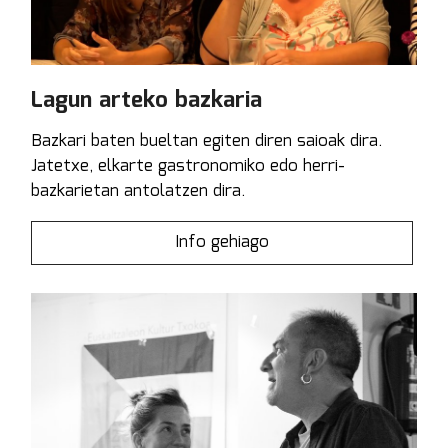
Lagun arteko bazkaria
Bazkari baten bueltan egiten diren saioak dira.
Jatetxe, elkarte gastronomiko edo herri-
bazkarietan antolatzen dira.
Info gehiago