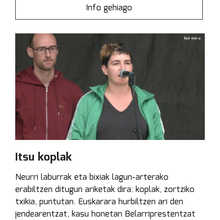
Info gehiago
Itsu koplak
Neurri laburrak eta bixiak lagun-arterako
erabiltzen ditugun ariketak dira: koplak, zortziko
txikia, puntutan. Euskarara hurbiltzen ari den
jendearentzat, kasu honetan Belarriprestentzat