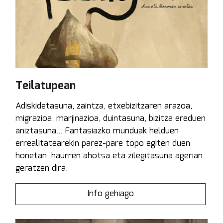
Teilatupean
Adiskidetasuna, zaintza, etxebizitzaren arazoa,
migrazioa, marjinazioa, duintasuna, bizitza ereduen
aniztasuna... Fantasiazko munduak helduen
errealitatearekin parez-pare topo egiten duen
honetan, haurren ahotsa eta zilegitasuna agerian
geratzen dira.
Info gehiago