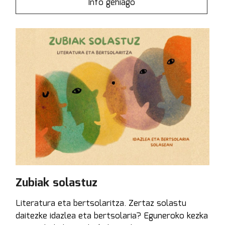
Info gehiago
Zubiak solastuz
Literatura eta bertsolaritza. Zertaz solastu
daitezke idazlea eta bertsolaria? Eguneroko kezka