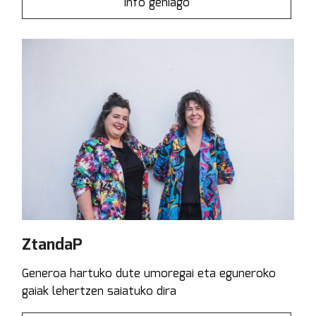
Info gehiago
ZtandaP
Generoa hartuko dute umoregai eta eguneroko
gaiak lehertzen saiatuko dira