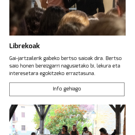
Librekoak
Gai-jartzailerik gabeko bertso saioak dira. Bertso
saio honen bereizgarri nagusietako bi, lekura eta
interesetara egokitzeko erraztasuna.
Info gehiago