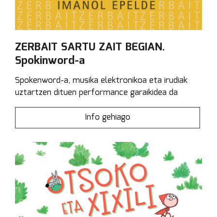
ZERBAIT SARTU ZAIT BEGIAN.
Spokinword-a
Spokenword-a, musika elektronikoa eta irudiak
uztartzen dituen performance garaikidea da
Info gehiago