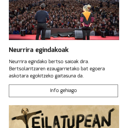
Neurrira egindakoak
Neurrira egindako bertso saioak dira.
Bertsolaritzaren ezaugarrietako bat egoera
askotara egokitzeko gaitasuna da.
Info gehiago