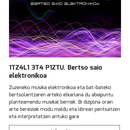
1TZ4L1 3T4 P1ZTU. Bertso saio
elektronikoa
Zuzeneko musika elektronikoa eta bat-bateko
bertsolaritzaren arteko elkarlana du abiapuntu
planteamendu musikal berriak. Bi diziplina orain
arte bereiziak modu maldu eta librean pentsatzen
eta interpretatzen arituko gara