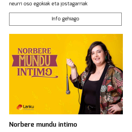
neurri oso egokiak eta jostagarriak
Info gehiago
Norbere mundu intimo