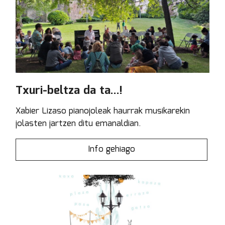
Txuri-beltza da ta...!
Xabier Lizaso pianojoleak haurrak musikarekin
jolasten jartzen ditu emanaldian.
Info gehiago