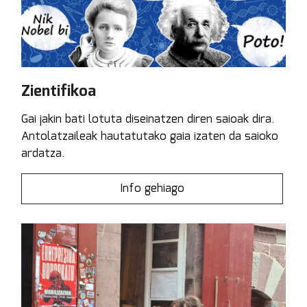
Zientifikoa
Gai jakin bati lotuta diseinatzen diren saioak dira.
Antolatzaileak hautatutako gaia izaten da saioko
ardatza.
Info gehiago