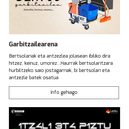
Garbitzailearena
Bertsolariak eta antzezlea jolasean ibiliko dira
hitzez, keinuz, umorez...Haurrak bertsolaritzara
hurbiltzeko saio jostagarriak, bi bertsolari eta
antzezle batek osatua
Info gehiago