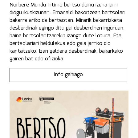
Norbere Mundu Intimo bertso doinu izena jarri
diogu ikuskizunari. Emanaldi bakoitzean bertsolari
bakarra ariko da bertsotan. Mirarik bakarrizketa
desberdinak egingo ditu gai desberdinen inguruan,
baina bertsolaritzarekin izango dute lotura. Eta
bertsolariari heldulekua edo gaia jarriko dio
kantatzeko. Izan galdera desberdinak, bakarkako
gairen bat edo ofizioka
Info gehiago