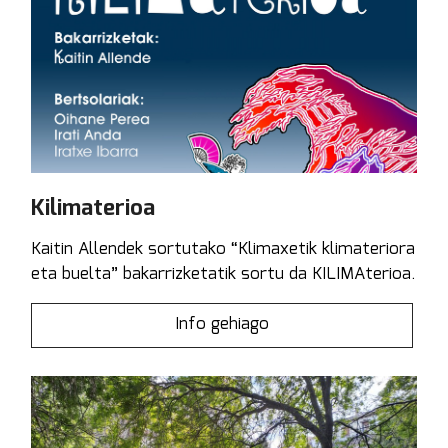
Kilimaterioa
Kaitin Allendek sortutako “Klimaxetik klimateriora
eta buelta” bakarrizketatik sortu da KILIMAterioa.
Info gehiago