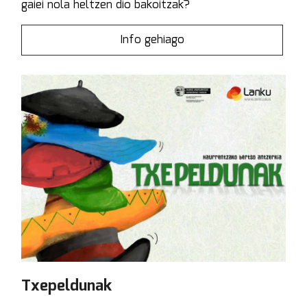
gaiei nola heltzen dio bakoitzak?
Info gehiago
Txepeldunak