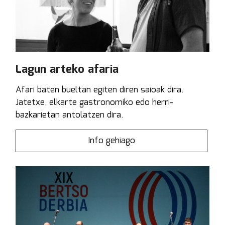
Lagun arteko afaria
Afari baten bueltan egiten diren saioak dira.
Jatetxe, elkarte gastronomiko edo herri-
bazkarietan antolatzen dira.
Info gehiago