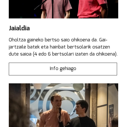
Jaialdia
Oholtza gaineko bertso saio ohikoena da. Gai-
jartzaile batek eta hainbat bertsolarik osatzen
dute saioa (4 edo 6 bertsolari izaten da ohikoena).
Info gehiago