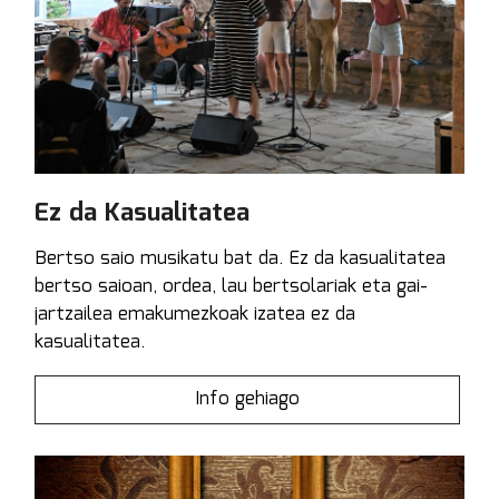
Ez da Kasualitatea
Bertso saio musikatu bat da. Ez da kasualitatea
bertso saioan, ordea, lau bertsolariak eta gai-
jartzailea emakumezkoak izatea ez da
kasualitatea.
Info gehiago