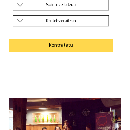
Soinu-zerbitzua
Kartel-zerbitzua
Kontratatu