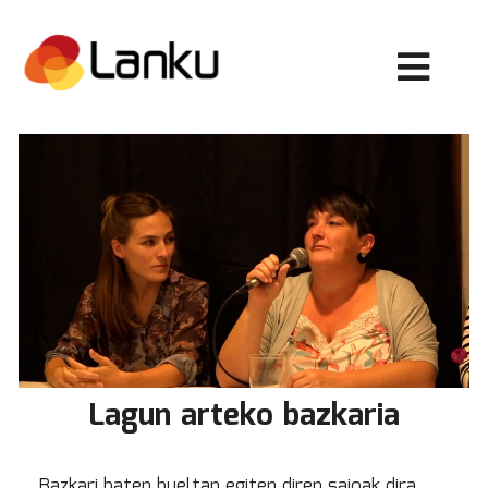
Lagun arteko bazkaria
Bazkari baten bueltan egiten diren saioak dira.