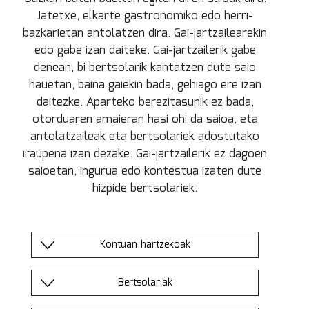
Jatetxe, elkarte gastronomiko edo herri-
bazkarietan antolatzen dira. Gai-jartzailearekin
edo gabe izan daiteke. Gai-jartzailerik gabe
denean, bi bertsolarik kantatzen dute saio
hauetan, baina gaiekin bada, gehiago ere izan
daitezke. Aparteko berezitasunik ez bada,
otorduaren amaieran hasi ohi da saioa, eta
antolatzaileak eta bertsolariek adostutako
iraupena izan dezake. Gai-jartzailerik ez dagoen
saioetan, ingurua edo kontestua izaten dute
hizpide bertsolariek.
Kontuan hartzekoak
Bertsolariak