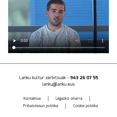
Lanku kultur zerbitzuak -
943 26 07 55
lanku@lanku.eus
Kontaktua
Legezko oharra
Pribatutasun politika
Cookie politika