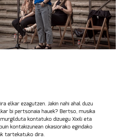
ira elkar ezagutzen. Jakin nahi ahal duzu
lkar bi pertsonaia hauek? Bertso, musika
 murgilduta kontatuko dizuegu Xixili eta
puin kontakizunean okasiorako egindako
k tartekatuko dira.