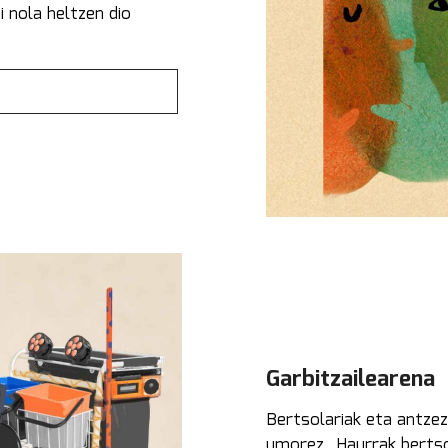
i nola heltzen dio
Garbitzailearena
Bertsolariak eta antzezle
umorez...Haurrak bertsol