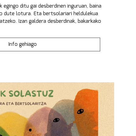
k egingo ditu gai desberdinen inguruan, baina
o dute lotura. Eta bertsolariari heldulekua
tatzeko. Izan galdera desberdinak, bakarkako
Info gehiago