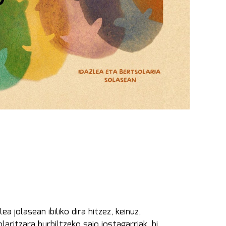
a jolasean ibiliko dira hitzez, keinuz,
aritzara hurbiltzeko saio jostagarriak, bi