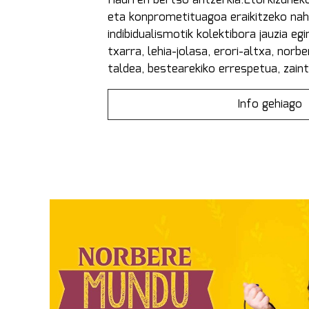
Haurren bertso antzerkia.Etorkizuneko
eta konprometituagoa eraikitzeko nahi
indibidualismotik kolektibora jauzia egi
txarra, lehia-jolasa, erori-altxa, nor
taldea, bestearekiko errespetua, zain
Info gehiago