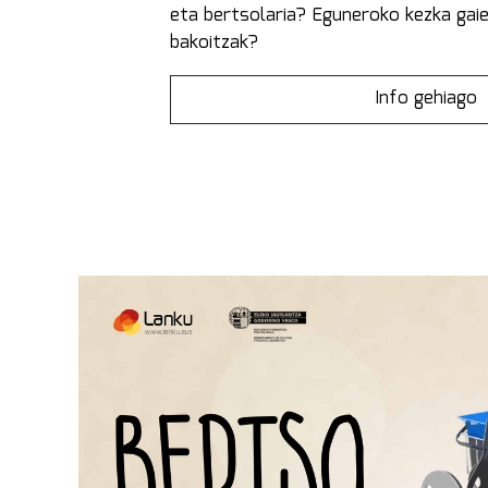
eta bertsolaria? Eguneroko kezka gaie
bakoitzak?
Info gehiago