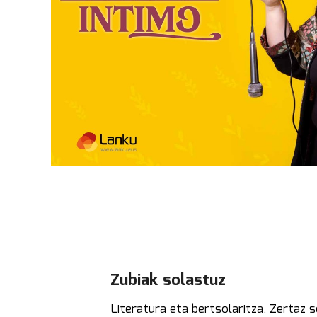
Zubiak solastuz
Literatura eta bertsolaritza. Zertaz s