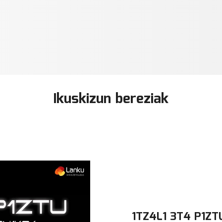
Ikuskizun bereziak
1TZ4L1 3T4 P1ZTU