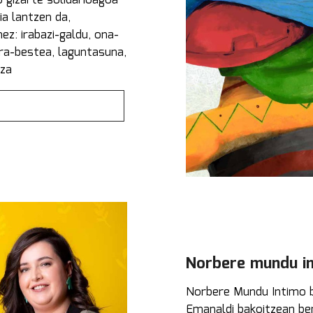
 gizarte solidarioagoa
a lantzen da,
nez: irabazi-galdu, ona-
bera-bestea, laguntasuna,
tza
Norbere mundu i
Norbere Mundu Intimo ber
Emanaldi bakoitzean ber