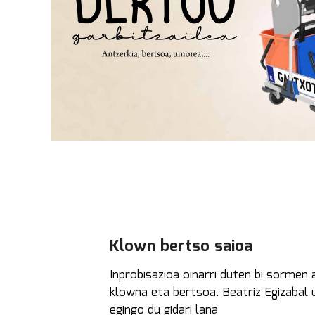
Klown bertso saioa
Inprobisazioa oinarri duten bi sormen 
klowna eta bertsoa. Beatriz Egizabal 
egingo du gidari lana