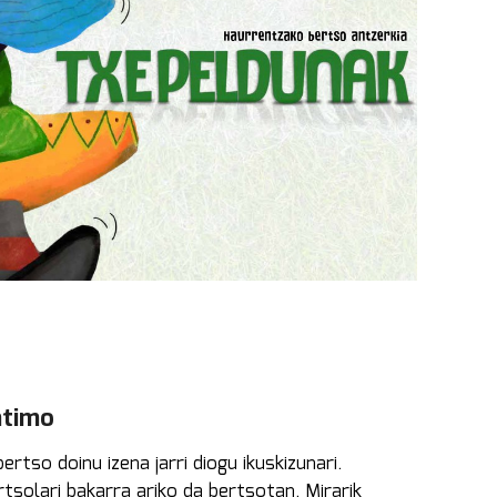
ntimo
tso doinu izena jarri diogu ikuskizunari.
tsolari bakarra ariko da bertsotan. Mirarik