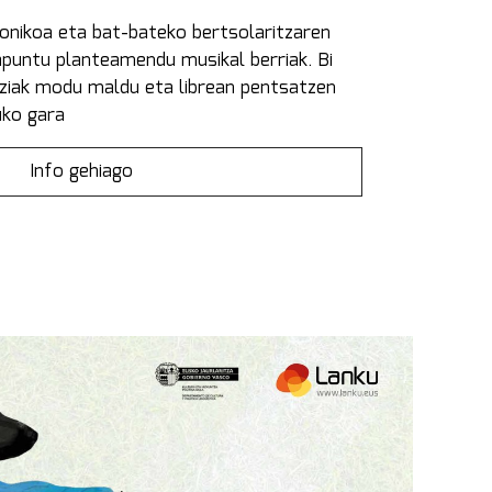
onikoa eta bat-bateko bertsolaritzaren
apuntu planteamendu musikal berriak. Bi
reiziak modu maldu eta librean pentsatzen
uko gara
Info gehiago