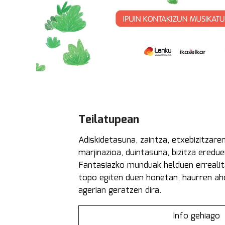
Teilatupean
Adiskidetasuna, zaintza, etxebizitzare
marjinazioa, duintasuna, bizitza eredue
Fantasiazko munduak helduen errealit
topo egiten duen honetan, haurren ah
agerian geratzen dira.
Info gehiago