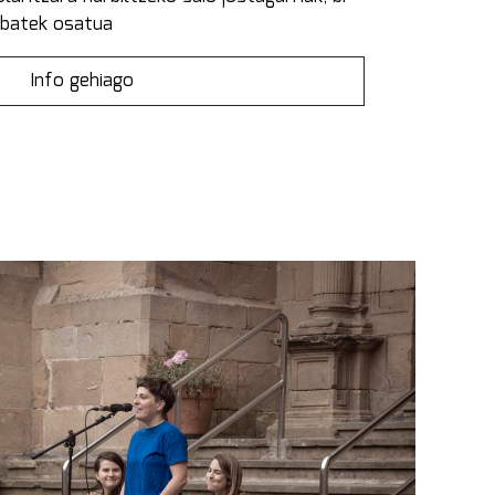
 batek osatua
Info gehiago