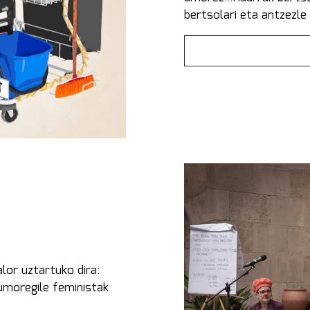
bertsolari eta antzezle
alor uztartuko dira:
umoregile feministak