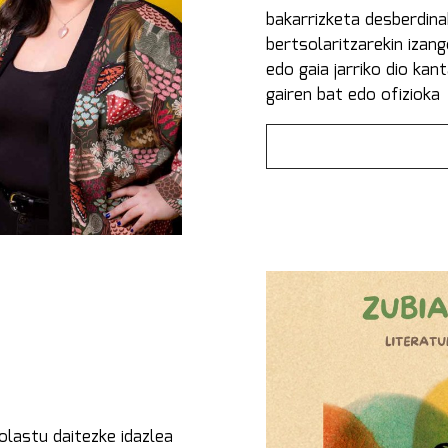
bakarrizketa desberdina
bertsolaritzarekin izang
edo gaia jarriko dio kan
gairen bat edo ofizioka
olastu daitezke idazlea