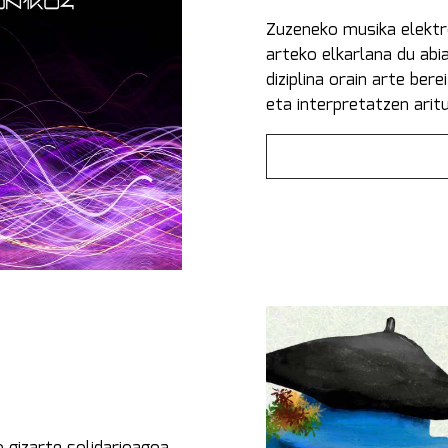
Zuzeneko musika elektr
arteko elkarlana du abi
diziplina orain arte be
eta interpretatzen arit