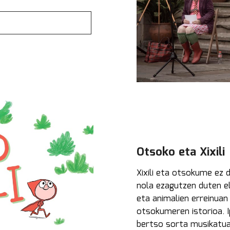
Otsoko eta Xixili
Xixili eta otsokume ez d
nola ezagutzen duten e
eta animalien erreinuan
otsokumeren istorioa. I
bertso sorta musikatua