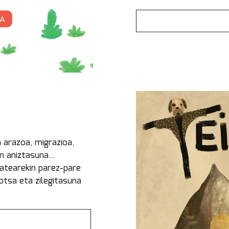
n arazoa, migrazioa,
n aniztasuna...
atearekin parez-pare
otsa eta zilegitasuna