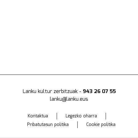
Lanku kultur zerbitzuak -
943 26 07 55
lanku@lanku.eus
Kontaktua
Legezko oharra
Pribatutasun politika
Cookie politika